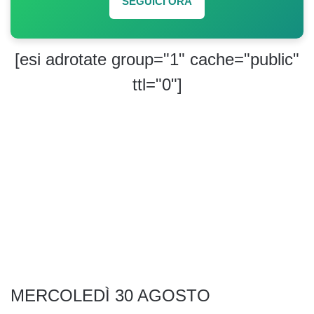
SEGUICI ORA
[esi adrotate group="1" cache="public"
ttl="0"]
MERCOLEDÌ 30 AGOSTO