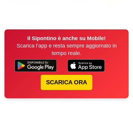
Il Sipontino è anche su Mobile!
Scarica l’app e resta sempre aggiornato in
tempo reale.
SCARICA ORA