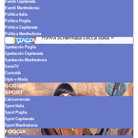
Eventi Capitanata
Martines arriva in streaming su Disney Plus. Un cult
Eventi Manfredonia
italiano ancora amato da molti.
Politica Italia
Politica Puglia
Politica Capitanata
SEGUICI
su
Google News
: nella
Politica Manfredonia
nuova schermata clicca sulla ⭐
SPETTACOLO ITALIA
Inoltre
aggiungici come fonte
Spettacolo Puglia
preferita su Google
Spettacolo Capitanata
Spettacolo Manfredonia
SerieTV
Marco Della Corte
4 Novembre 2025
Curiosità
Style e Moda
GOSSIP
SPORT
Calciomercato
Sport Italia
Sport Puglia
Sport Capitanata
Sport Manfredonia
FOGGIA