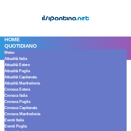
HOME
QUOTIDIANO
Meteo
Spettacolo Italia
Attualità Italia
Fantaghirò, la serie
Attualità Estero
Attualità Puglia
Attualità Capitanata
fantasy arriva su
Attualità Manfredonia
Cronaca Estera
Disney Plus: ecco
Cronaca Italia
Cronaca Puglia
Cronaca Capitanata
quando
Cronaca Manfredonia
Eventi Italia
Eventi Puglia
La storica serie con protagonista Alessandra