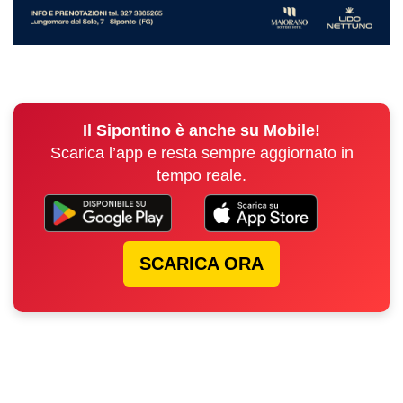
Il Sipontino è anche su Mobile!
Scarica l’app e resta sempre aggiornato in
tempo reale.
SCARICA ORA