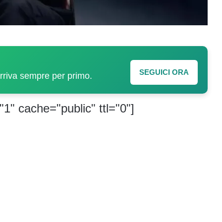
SEGUICI ORA
arriva sempre per primo.
"1" cache="public" ttl="0"]