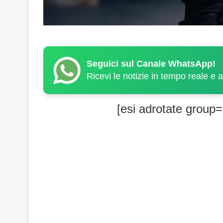
Seguici sul Canale WhatsApp!
Ricevi le notizie in tempo reale e 
[esi adrotate group=