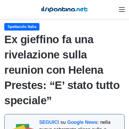
M
Spettacolo Italia
Ex gieffino fa una
rivelazione sulla
reunion con Helena
Prestes: “E’ stato tutto
speciale”
SEGUICI
su
Google News
: nella