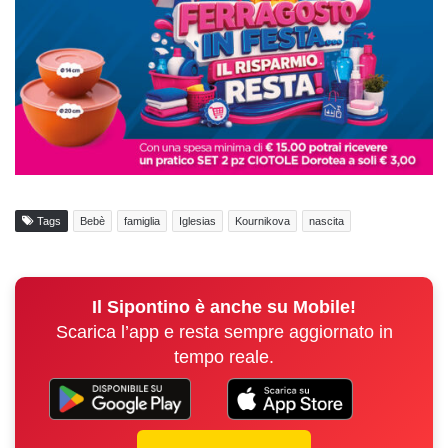
Tags
Bebè
famiglia
Iglesias
Kournikova
nascita
Il Sipontino è anche su Mobile!
Scarica l’app e resta sempre aggiornato in
tempo reale.