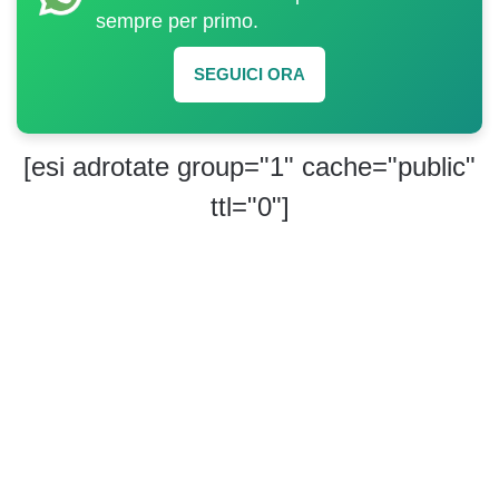
sempre per primo.
SEGUICI ORA
[esi adrotate group="1" cache="public"
ttl="0"]