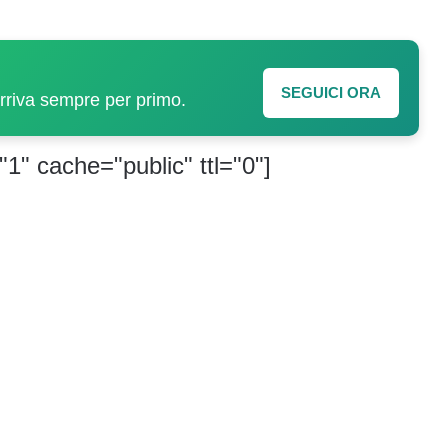
SEGUICI ORA
arriva sempre per primo.
"1" cache="public" ttl="0"]