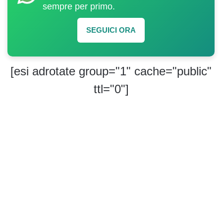
sempre per primo.
SEGUICI ORA
[esi adrotate group="1" cache="public"
ttl="0"]