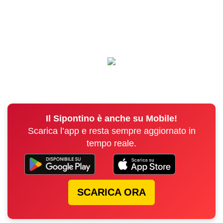
Il Sipontino è anche su Mobile!
Scarica l’app e resta sempre aggiornato in
tempo reale.
SCARICA ORA