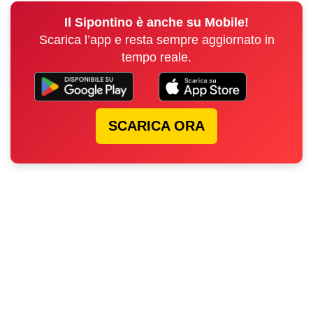
Il Sipontino è anche su Mobile!
Scarica l’app e resta sempre aggiornato in
tempo reale.
SCARICA ORA