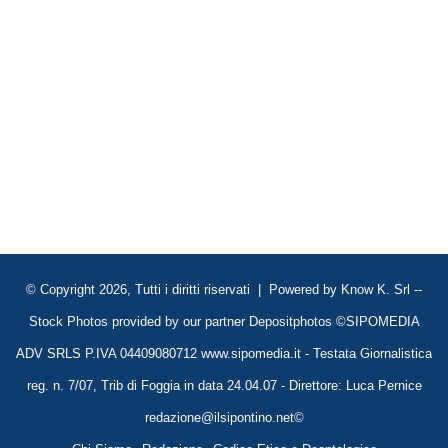
© Copyright 2026, Tutti i diritti riservati | Powered by
Know K. Srl
--
Stock Photos provided by our partner
Depositphotos
©SIPOMEDIA
ADV SRLS P.IVA 04409080712 www.sipomedia.it - Testata Giornalistica
reg. n. 7/07, Trib di Foggia in data 24.04.07 - Direttore: Luca Pernice
redazione@ilsipontino.net©