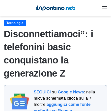
M
Tecnologia
Disconnettiamoci”: i
telefonini basic
conquistano la
generazione Z
SEGUICI
su
Google News
: nella
nuova schermata clicca sulla ⭐
Inoltre
aggiungici come fonte
preferita su Google