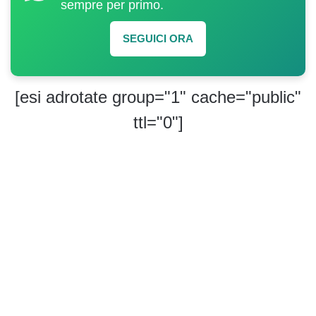
sempre per primo.
SEGUICI ORA
[esi adrotate group="1" cache="public"
ttl="0"]