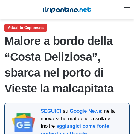
M
Attualità Capitanata
Malore a bordo della
“Costa Deliziosa”,
sbarca nel porto di
Vieste la malcapitata
SEGUICI
su
Google News
: nella
nuova schermata clicca sulla ⭐
Inoltre
aggiungici come fonte
preferita su Google