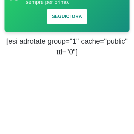
sempre per primo.
SEGUICI ORA
[esi adrotate group="1" cache="public"
ttl="0"]