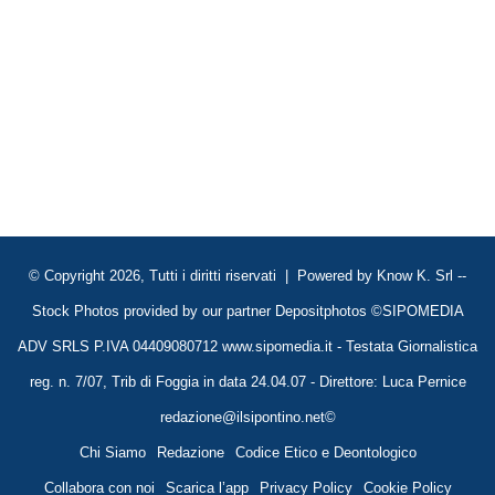
© Copyright 2026, Tutti i diritti riservati | Powered by
Know K. Srl
--
Stock Photos provided by our partner
Depositphotos
©SIPOMEDIA
ADV SRLS P.IVA 04409080712 www.sipomedia.it - Testata Giornalistica
reg. n. 7/07, Trib di Foggia in data 24.04.07 - Direttore: Luca Pernice
redazione@ilsipontino.net©
Chi Siamo
Redazione
Codice Etico e Deontologico
Collabora con noi
Scarica l’app
Privacy Policy
Cookie Policy