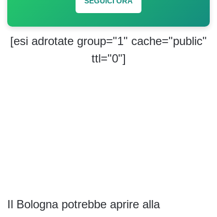
SEGUICI ORA
[esi adrotate group="1" cache="public"
ttl="0"]
Il Bologna potrebbe aprire alla