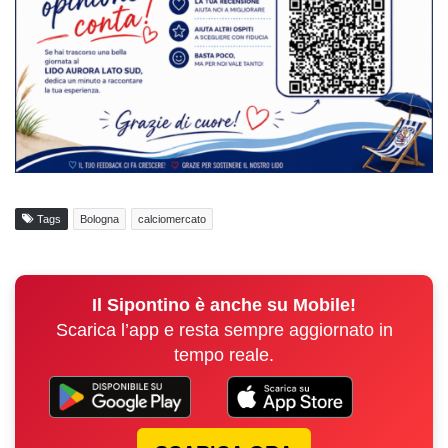
Tags
Bologna
calciomercato
Il Sipontino è anche su Mobile!
Scarica l’app e resta sempre aggiornato in
tempo reale.