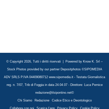
© Copyright 2026, Tutti i diritti riservati | Powered by
Know K. Srl
--
Stock Photos provided by our partner
Depositphotos
©SIPOMEDIA
ADV SRLS P.IVA 04409080712 www.sipomedia.it - Testata Giornalistica
reg. n. 7/07, Trib di Foggia in data 24.04.07 - Direttore: Luca Pernice
redazione@ilsipontino.net©
Chi Siamo
Redazione
Codice Etico e Deontologico
Collabora con noi
Scarica l’app
Privacy Policy
Cookie Policy