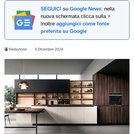
SEGUICI
su
Google News
: nella
nuova schermata clicca sulla ⭐
Inoltre
aggiungici come fonte
preferita su Google
Redazione
6 Dicembre 2024