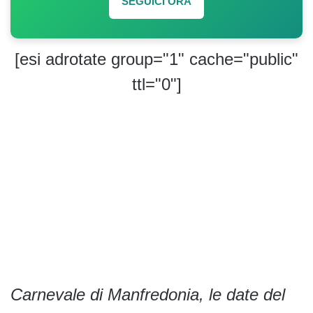
SEGUICI ORA
[esi adrotate group="1" cache="public"
ttl="0"]
Carnevale di Manfredonia, le date del