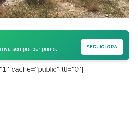
SEGUICI ORA
arriva sempre per primo.
"1" cache="public" ttl="0"]