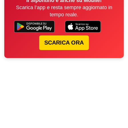
Il Sipontino è anche su Mobile!
Scarica l’app e resta sempre aggiornato in
tempo reale.
SCARICA ORA