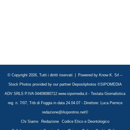
© Copyright 2026, Tutti i diritti riservati | Powered by
Know K. Srl
--
Stock Photos provided by our partner
Depositphotos
©SIPOMEDIA
ADV SRLS P.IVA 04409080712 www.sipomedia.it - Testata Giornalistica
reg. n. 7/07, Trib di Foggia in data 24.04.07 - Direttore: Luca Pernice
redazione@ilsipontino.net©
Chi Siamo
Redazione
Codice Etico e Deontologico