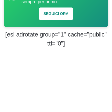
sempre per primo.
SEGUICI ORA
[esi adrotate group="1" cache="public"
ttl="0"]