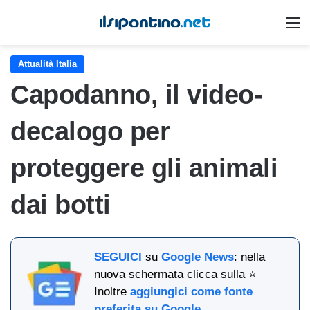
M
Attualità Italia
Capodanno, il video-
decalogo per
proteggere gli animali
dai botti
SEGUICI
su
Google News
: nella
nuova schermata clicca sulla ⭐
Inoltre
aggiungici come fonte
preferita su Google