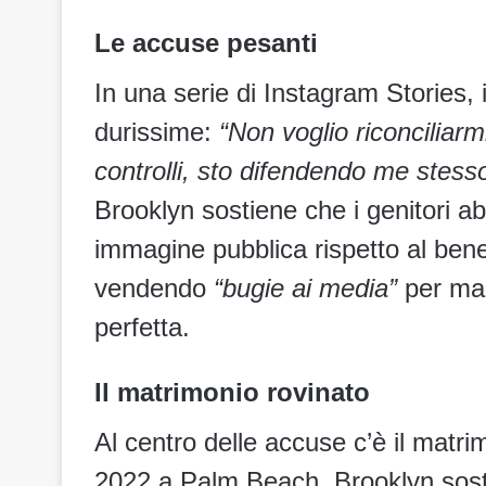
Le accuse pesanti
In una serie di Instagram Stories,
durissime:
“Non voglio riconciliar
controlli, sto difendendo me stesso
Brooklyn sostiene che i genitori ab
immagine pubblica rispetto al be
vendendo
“bugie ai media”
per man
perfetta.
Il matrimonio rovinato
Al centro delle accuse c’è il matr
2022 a Palm Beach. Brooklyn sosti