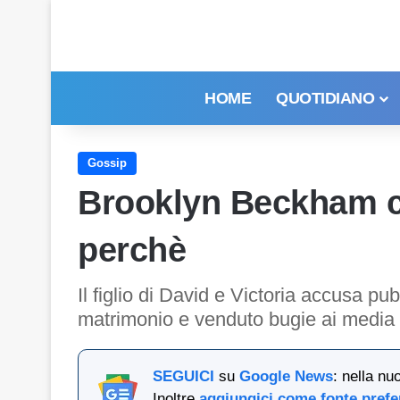
HOME
QUOTIDIANO
Gossip
Brooklyn Beckham co
perchè
Il figlio di David e Victoria accusa pub
matrimonio e venduto bugie ai media 
SEGUICI
su
Google News
: nella nu
Inoltre
aggiungici come fonte prefe