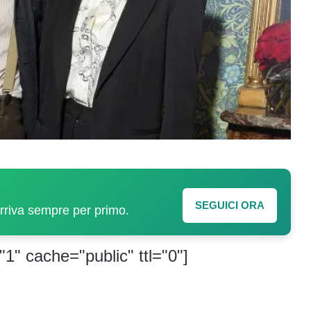
SEGUICI ORA
arriva sempre per primo.
"1" cache="public" ttl="0"]