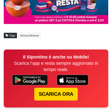
Tags
Serena Bortone
Il Sipontino è anche su Mobile!
Scarica l’app e resta sempre aggiornato in
tempo reale.
SCARICA ORA