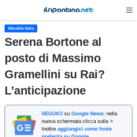
M
Attualità Italia
Serena Bortone al
posto di Massimo
Gramellini su Rai?
L’anticipazione
SEGUICI
su
Google News
: nella
nuova schermata clicca sulla ⭐
Inoltre
aggiungici come fonte
preferita su Google