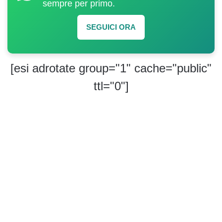
sempre per primo.
SEGUICI ORA
[esi adrotate group="1" cache="public"
ttl="0"]