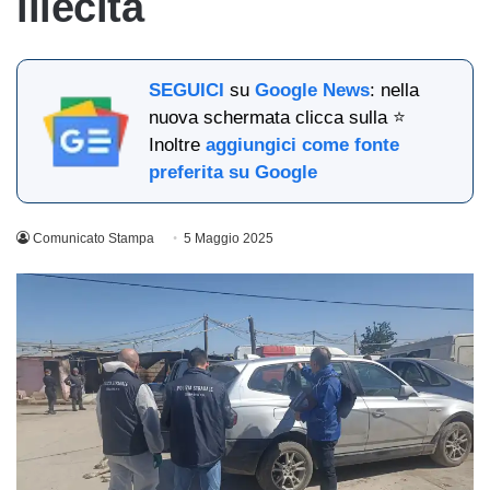
illecita
SEGUICI
su
Google News
: nella
nuova schermata clicca sulla ⭐
Inoltre
aggiungici come fonte
preferita su Google
Comunicato Stampa
5 Maggio 2025