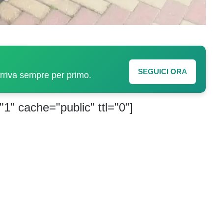
SEGUICI ORA
arriva sempre per primo.
"1" cache="public" ttl="0"]