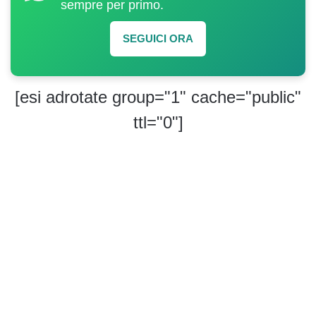
sempre per primo.
SEGUICI ORA
[esi adrotate group="1" cache="public"
ttl="0"]