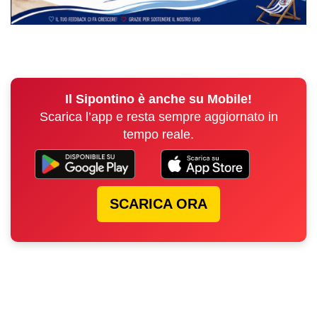
Il Sipontino è anche su Mobile!
Scarica l’app e resta sempre aggiornato in
tempo reale.
SCARICA ORA