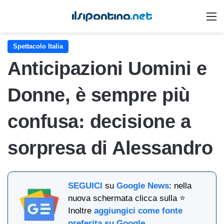
M
Spettacolo Italia
Anticipazioni Uomini e
Donne, è sempre più
confusa: decisione a
sorpresa di Alessandro
SEGUICI
su
Google News
: nella
nuova schermata clicca sulla ⭐
Inoltre
aggiungici come fonte
preferita su Google