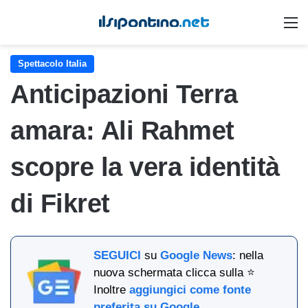
M
Spettacolo Italia
Anticipazioni Terra
amara: Ali Rahmet
scopre la vera identità
di Fikret
SEGUICI
su
Google News
: nella
nuova schermata clicca sulla ⭐
Inoltre
aggiungici come fonte
preferita su Google