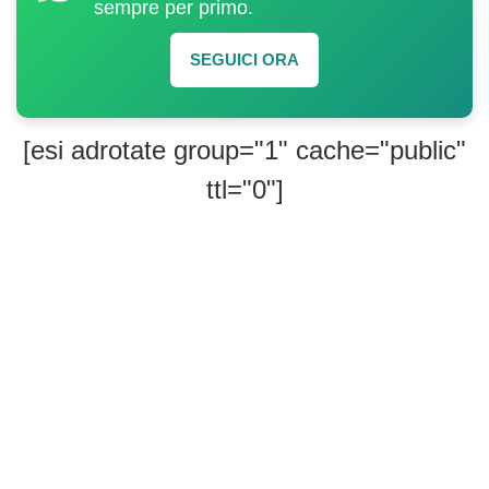
sempre per primo.
SEGUICI ORA
[esi adrotate group="1" cache="public"
ttl="0"]