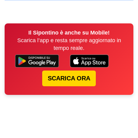
Il Sipontino è anche su Mobile!
Scarica l’app e resta sempre aggiornato in
tempo reale.
SCARICA ORA