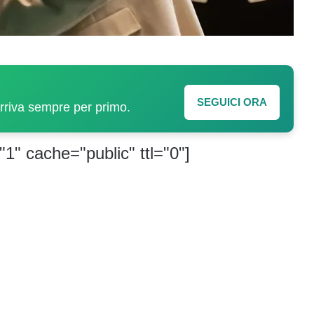
SEGUICI ORA
arriva sempre per primo.
"1" cache="public" ttl="0"]