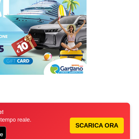
e!
 tempo reale.
SCARICA ORA