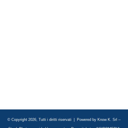
© Copyright 2026, Tutti i diritti riservati | Powered by
Know K. Srl
--