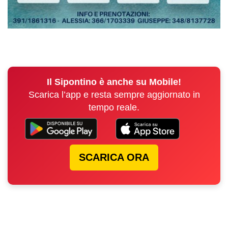
Il Sipontino è anche su Mobile!
Scarica l’app e resta sempre aggiornato in
tempo reale.
SCARICA ORA