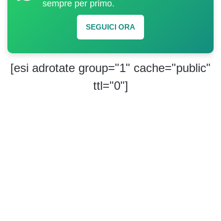
sempre per primo.
SEGUICI ORA
[esi adrotate group="1" cache="public"
ttl="0"]