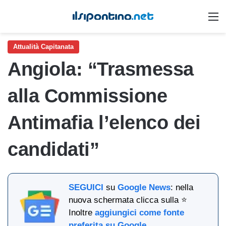
M
Attualità Capitanata
Angiola: “Trasmessa
alla Commissione
Antimafia l’elenco dei
candidati”
SEGUICI
su
Google News
: nella
nuova schermata clicca sulla ⭐
Inoltre
aggiungici come fonte
preferita su Google