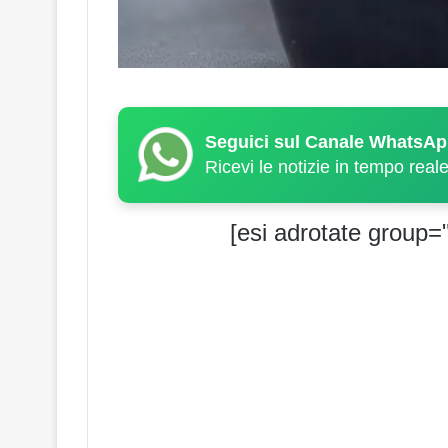
Seguici sul Canale WhatsAp
Ricevi le notizie in tempo real
[esi adrotate group="