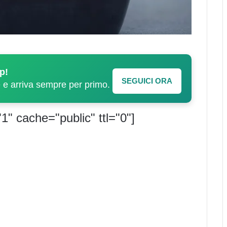
p!
SEGUICI ORA
e e arriva sempre per primo.
1" cache="public" ttl="0"]