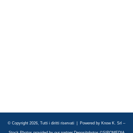
© Copyright 2026, Tutti i diritti riservati | Powered by
Know K. Srl
--
Stock Photos provided by our partner
Depositphotos
©SIPOMEDIA