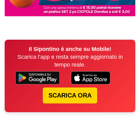
Il Sipontino è anche su Mobile!
Scarica l’app e resta sempre aggiornato in
tempo reale.
SCARICA ORA