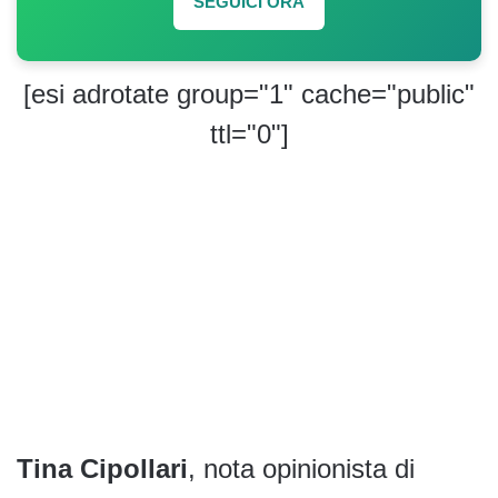
SEGUICI ORA
[esi adrotate group="1" cache="public"
ttl="0"]
Tina Cipollari
, nota opinionista di