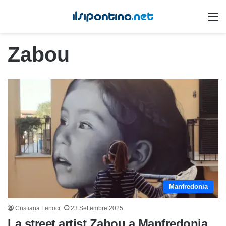
M
Zabou
Manfredonia
Cristiana Lenoci
23 Settembre 2025
La street artist Zabou a Manfredonia