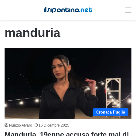
M
manduria
Cronaca Puglia
Nunzio Alvaro
16 Dicembre 2025
Manduria, 19enne accusa forte mal di