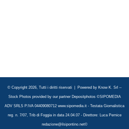
© Copyright 2026, Tutti i diritti riservati | Powered by
Know K. Srl
--
Stock Photos provided by our partner
Depositphotos
©SIPOMEDIA
ADV SRLS P.IVA 04409080712 www.sipomedia.it - Testata Giornalistica
reg. n. 7/07, Trib di Foggia in data 24.04.07 - Direttore: Luca Pernice
redazione@ilsipontino.net©