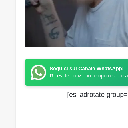
Seguici sul Canale WhatsApp!
Ricevi le notizie in tempo reale e 
[esi adrotate group=