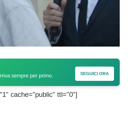
SEGUICI ORA
arriva sempre per primo.
"1" cache="public" ttl="0"]