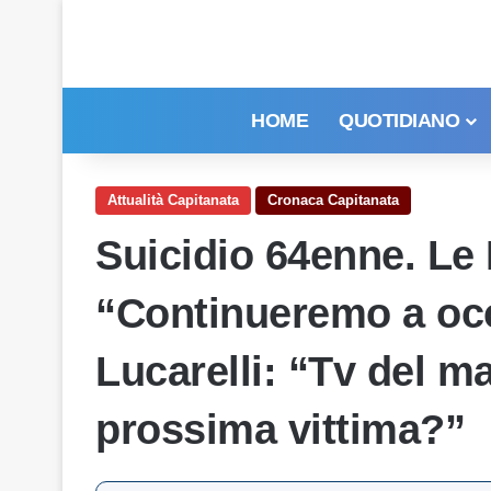
HOME
QUOTIDIANO
Attualità Capitanata
Cronaca Capitanata
Suicidio 64enne. Le 
“Continueremo a occ
Lucarelli: “Tv del m
prossima vittima?”