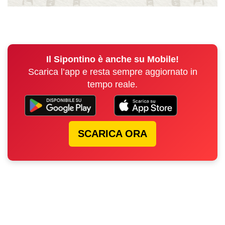
Il Sipontino è anche su Mobile!
Scarica l’app e resta sempre aggiornato in
tempo reale.
SCARICA ORA