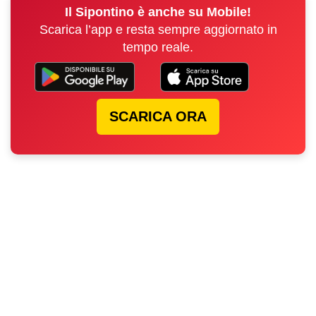
Il Sipontino è anche su Mobile!
Scarica l’app e resta sempre aggiornato in
tempo reale.
SCARICA ORA