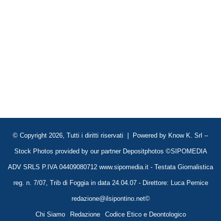
© Copyright 2026, Tutti i diritti riservati | Powered by
Know K. Srl
--
Stock Photos provided by our partner
Depositphotos
©SIPOMEDIA
ADV SRLS P.IVA 04409080712 www.sipomedia.it - Testata Giornalistica
reg. n. 7/07, Trib di Foggia in data 24.04.07 - Direttore: Luca Pernice
redazione@ilsipontino.net©
Chi Siamo
Redazione
Codice Etico e Deontologico