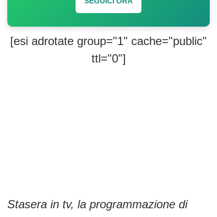
SEGUICI ORA
[esi adrotate group="1" cache="public"
ttl="0"]
Stasera in tv, la programmazione di