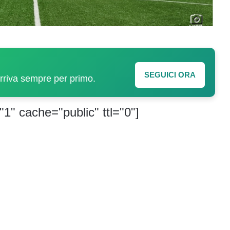
SEGUICI ORA
arriva sempre per primo.
"1" cache="public" ttl="0"]