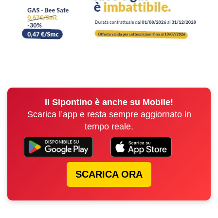
Il Sipontino è anche su Mobile!
Scarica l’app e resta sempre aggiornato in
tempo reale.
SCARICA ORA