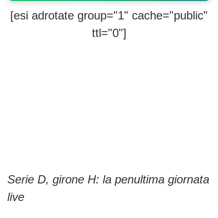
[esi adrotate group="1" cache="public"
ttl="0"]
Serie D, girone H: la penultima giornata
live