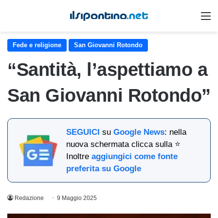
M
Fede e religione
San Giovanni Rotondo
“Santità, l’aspettiamo a
San Giovanni Rotondo”
SEGUICI
su
Google News
: nella
nuova schermata clicca sulla ⭐
Inoltre
aggiungici come fonte
preferita su Google
Redazione
9 Maggio 2025