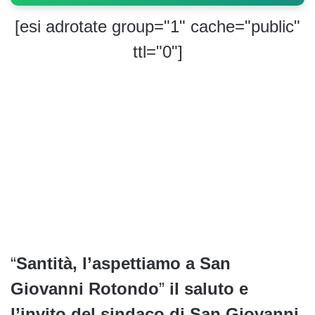
[esi adrotate group="1" cache="public"
ttl="0"]
“
Santità, l’aspettiamo a San
Giovanni Rotondo
”
il saluto e
l’invito del sindaco di San Giovanni