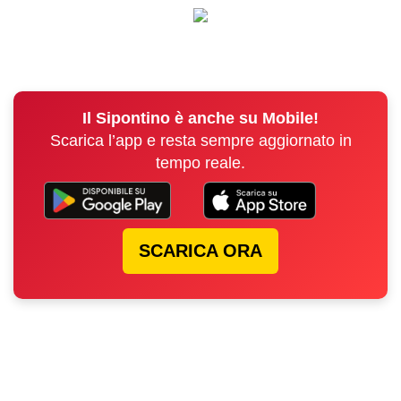
Il Sipontino è anche su Mobile!
Scarica l’app e resta sempre aggiornato in
tempo reale.
SCARICA ORA