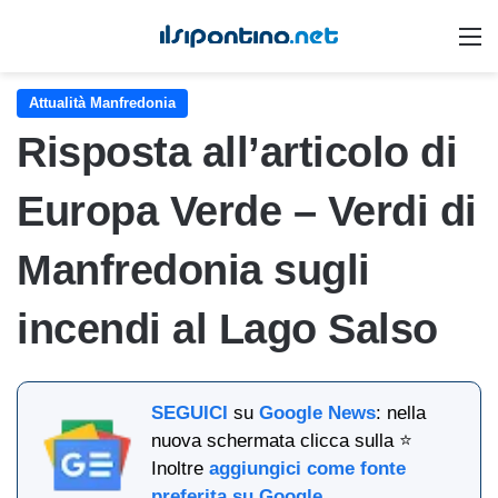
M
Attualità Manfredonia
Risposta all’articolo di
Europa Verde – Verdi di
Manfredonia sugli
incendi al Lago Salso
SEGUICI
su
Google News
: nella
nuova schermata clicca sulla ⭐
Inoltre
aggiungici come fonte
preferita su Google