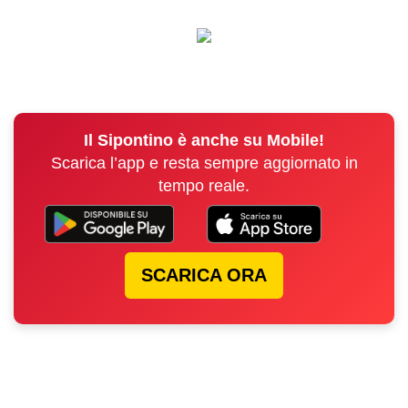
Il Sipontino è anche su Mobile!
Scarica l’app e resta sempre aggiornato in
tempo reale.
SCARICA ORA