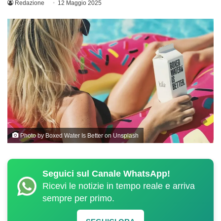
Redazione
12 Maggio 2025
Photo by
Boxed Water Is Better
on
Unsplash
Seguici sul Canale WhatsApp!
Ricevi le notizie in tempo reale e arriva
sempre per primo.