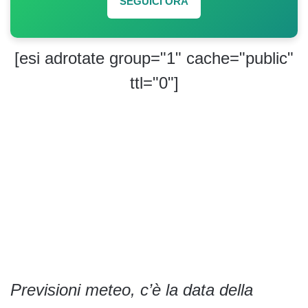
SEGUICI ORA
[esi adrotate group="1" cache="public"
ttl="0"]
Previsioni meteo, c’è la data della