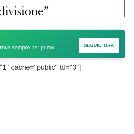
SEGUICI ORA
arriva sempre per primo.
"1" cache="public" ttl="0"]