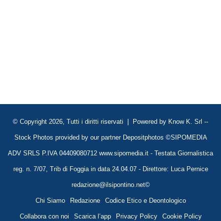
© Copyright 2026, Tutti i diritti riservati | Powered by
Know K. Srl
--
Stock Photos provided by our partner
Depositphotos
©SIPOMEDIA
ADV SRLS P.IVA 04409080712 www.sipomedia.it - Testata Giornalistica
reg. n. 7/07, Trib di Foggia in data 24.04.07 - Direttore: Luca Pernice
redazione@ilsipontino.net©
Chi Siamo
Redazione
Codice Etico e Deontologico
Collabora con noi
Scarica l’app
Privacy Policy
Cookie Policy