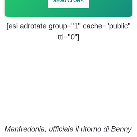
SEGUICI ORA
[esi adrotate group="1" cache="public"
ttl="0"]
Manfredonia, ufficiale il ritorno di Benny