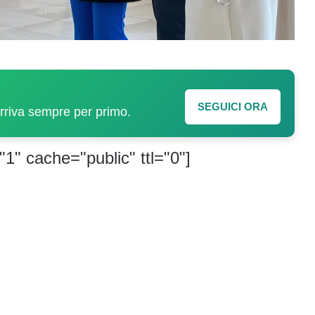
SEGUICI ORA
arriva sempre per primo.
"1" cache="public" ttl="0"]