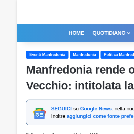
HOME
QUOTIDIANO
Eventi Manfredonia
Manfredonia
Politica Manfre
Manfredonia rende 
Vecchio: intitolata l
SEGUICI
su
Google News
: nella nu
Inoltre
aggiungici come fonte prefe