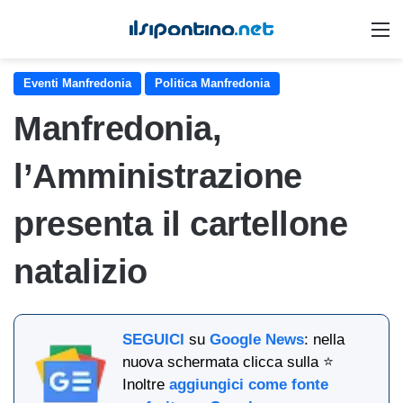
M
Eventi Manfredonia
Politica Manfredonia
Manfredonia,
l’Amministrazione
presenta il cartellone
natalizio
SEGUICI
su
Google News
: nella
nuova schermata clicca sulla ⭐
Inoltre
aggiungici come fonte