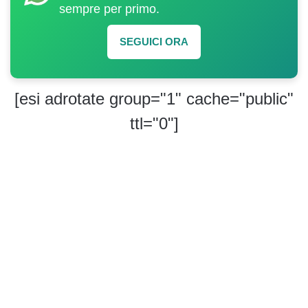
sempre per primo.
SEGUICI ORA
[esi adrotate group="1" cache="public"
ttl="0"]