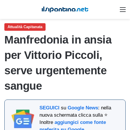
M
Attualità Capitanata
Manfredonia in ansia
per Vittorio Piccoli,
serve urgentemente
sangue
SEGUICI
su
Google News
: nella
nuova schermata clicca sulla ⭐
Inoltre
aggiungici come fonte
preferita su Google