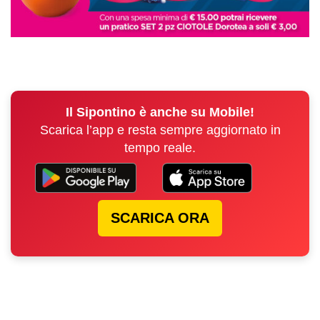
Il Sipontino è anche su Mobile!
Scarica l’app e resta sempre aggiornato in
tempo reale.
SCARICA ORA