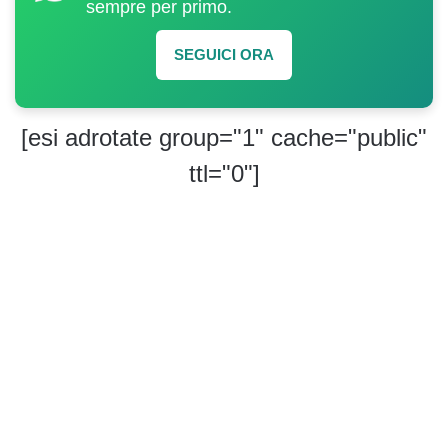
sempre per primo.
SEGUICI ORA
[esi adrotate group="1" cache="public"
ttl="0"]