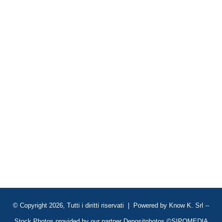
© Copyright 2026, Tutti i diritti riservati | Powered by
Know K. Srl
--
Stock Photos provided by our partner
Depositphotos
©SIPOMEDIA