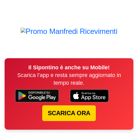
Il Sipontino è anche su Mobile!
Scarica l’app e resta sempre aggiornato in
tempo reale.
SCARICA ORA