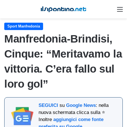
M
Sport Manfredonia
Manfredonia-Brindisi,
Cinque: “Meritavamo la
vittoria. C’era fallo sul
loro gol”
SEGUICI
su
Google News
: nella
nuova schermata clicca sulla ⭐
Inoltre
aggiungici come fonte
preferita su Google