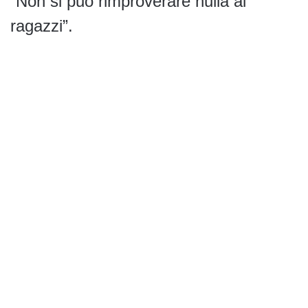
“Non si può rimproverare nulla ai
ragazzi”.