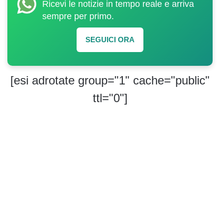
Ricevi le notizie in tempo reale e arriva
sempre per primo.
SEGUICI ORA
[esi adrotate group="1" cache="public"
ttl="0"]