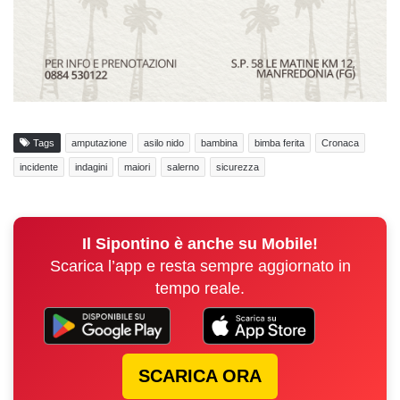
Tags
amputazione
asilo nido
bambina
bimba ferita
Cronaca
incidente
indagini
maiori
salerno
sicurezza
Il Sipontino è anche su Mobile!
Scarica l’app e resta sempre aggiornato in
tempo reale.
SCARICA ORA