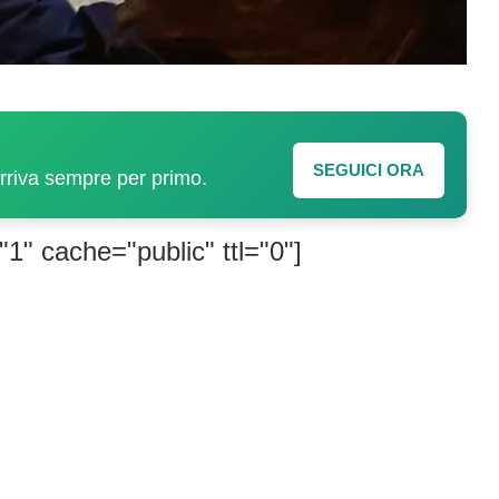
SEGUICI ORA
arriva sempre per primo.
"1" cache="public" ttl="0"]