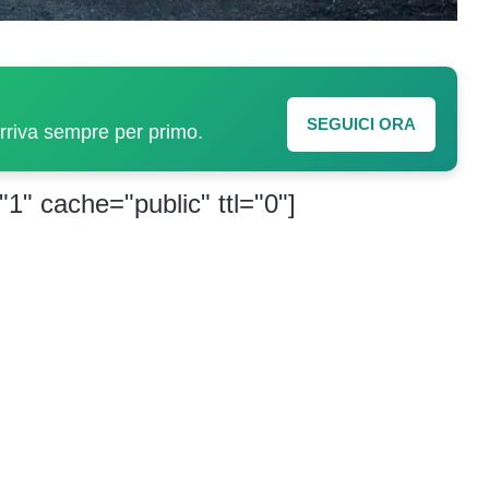
SEGUICI ORA
arriva sempre per primo.
"1" cache="public" ttl="0"]