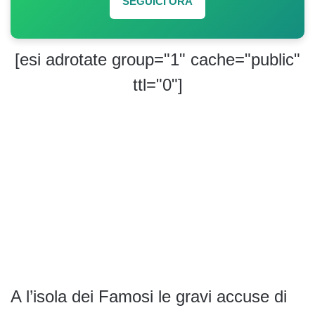
SEGUICI ORA
[esi adrotate group="1" cache="public"
ttl="0"]
A l’isola dei Famosi le gravi accuse di