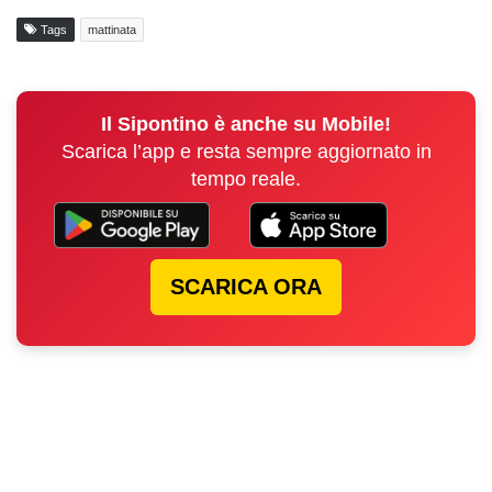
Tags
mattinata
Il Sipontino è anche su Mobile!
Scarica l’app e resta sempre aggiornato in
tempo reale.
SCARICA ORA