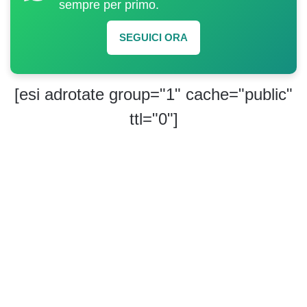
sempre per primo.
SEGUICI ORA
[esi adrotate group="1" cache="public"
ttl="0"]