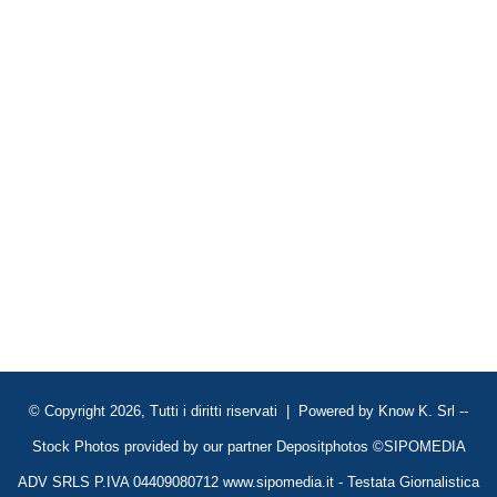
© Copyright 2026, Tutti i diritti riservati | Powered by
Know K. Srl
--
Stock Photos provided by our partner
Depositphotos
©SIPOMEDIA
ADV SRLS P.IVA 04409080712 www.sipomedia.it - Testata Giornalistica