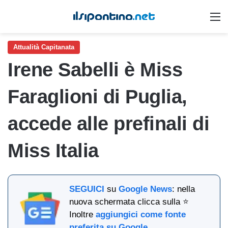
M
Attualità Capitanata
Irene Sabelli è Miss
Faraglioni di Puglia,
accede alle prefinali di
Miss Italia
SEGUICI
su
Google News
: nella
nuova schermata clicca sulla ⭐
Inoltre
aggiungici come fonte
preferita su Google