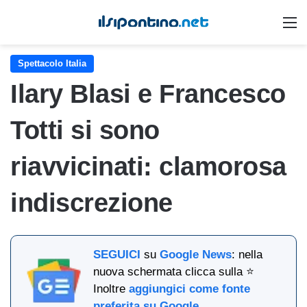
M
Spettacolo Italia
Ilary Blasi e Francesco
Totti si sono
riavvicinati: clamorosa
indiscrezione
SEGUICI
su
Google News
: nella
nuova schermata clicca sulla ⭐
Inoltre
aggiungici come fonte
preferita su Google