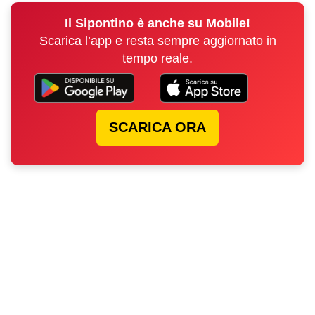
Il Sipontino è anche su Mobile!
Scarica l’app e resta sempre aggiornato in
tempo reale.
SCARICA ORA