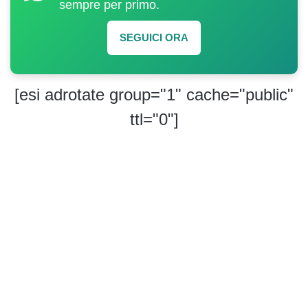
sempre per primo.
SEGUICI ORA
[esi adrotate group="1" cache="public"
ttl="0"]