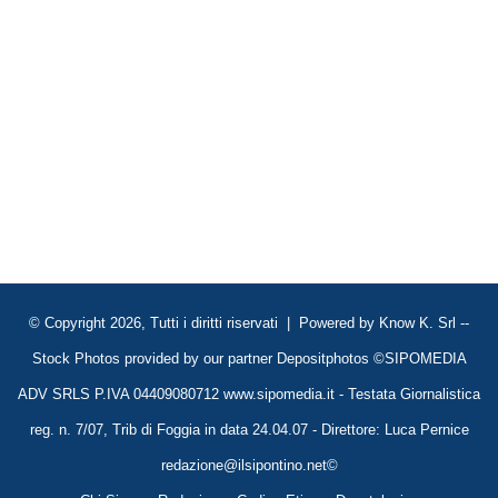
© Copyright 2026, Tutti i diritti riservati | Powered by
Know K. Srl
--
Stock Photos provided by our partner
Depositphotos
©SIPOMEDIA
ADV SRLS P.IVA 04409080712 www.sipomedia.it - Testata Giornalistica
reg. n. 7/07, Trib di Foggia in data 24.04.07 - Direttore: Luca Pernice
redazione@ilsipontino.net©