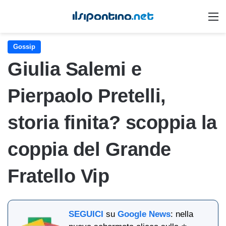
M
Gossip
Giulia Salemi e
Pierpaolo Pretelli,
storia finita? scoppia la
coppia del Grande
Fratello Vip
SEGUICI
su
Google News
: nella