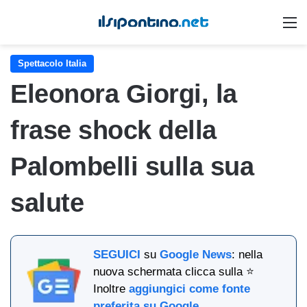
M
Spettacolo Italia
Eleonora Giorgi, la
frase shock della
Palombelli sulla sua
salute
SEGUICI
su
Google News
: nella
nuova schermata clicca sulla ⭐
Inoltre
aggiungici come fonte
preferita su Google