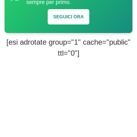
sempre per primo.
SEGUICI ORA
[esi adrotate group="1" cache="public"
ttl="0"]