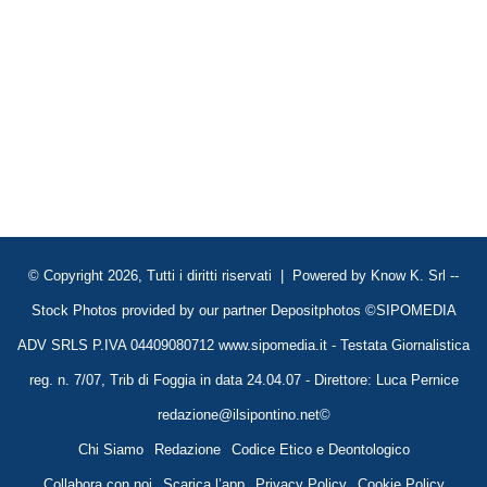
© Copyright 2026, Tutti i diritti riservati | Powered by
Know K. Srl
--
Stock Photos provided by our partner
Depositphotos
©SIPOMEDIA
ADV SRLS P.IVA 04409080712 www.sipomedia.it - Testata Giornalistica
reg. n. 7/07, Trib di Foggia in data 24.04.07 - Direttore: Luca Pernice
redazione@ilsipontino.net©
Chi Siamo
Redazione
Codice Etico e Deontologico
Collabora con noi
Scarica l’app
Privacy Policy
Cookie Policy