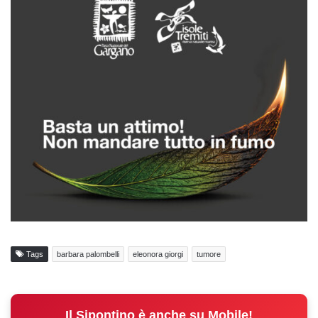
Tags
barbara palombelli
eleonora giorgi
tumore
Il Sipontino è anche su Mobile!