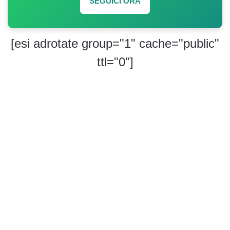
SEGUICI ORA
[esi adrotate group="1" cache="public"
ttl="0"]